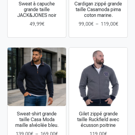
Sweat à capuche
Cardigan zippé grande
m
C
C
grande taille
taille Casamoda pima
o
e
e
JACK&JONES noir
coton marine.
d
p
p
P
49,99
€
99,00
€
–
119,00
€
a
r
r
l
m
o
o
a
a
d
d
g
i
u
u
e
l
i
i
d
l
t
t
e
e
a
a
p
n
p
p
r
i
l
l
i
d
u
u
x
d
s
s
'
i
i
:
a
e
e
Sweat-shirt grande
Gilet zippé grande
C
C
9
taille Casa Moda
taille Ruckfield avec
b
u
u
e
e
9
maille alvéolée bleu.
écusson poitrine
e
r
r
p
p
,
P
139,00
€
–
169,00
€
119,00
€
i
s
s