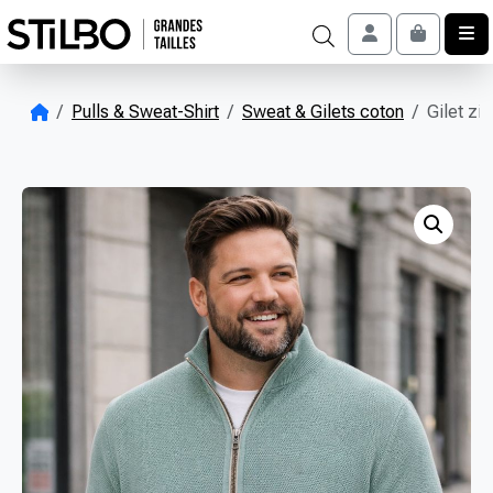
Skip to content
Account
Cart
Pulls & Sweat-Shirt
Sweat & Gilets coton
Gilet zi