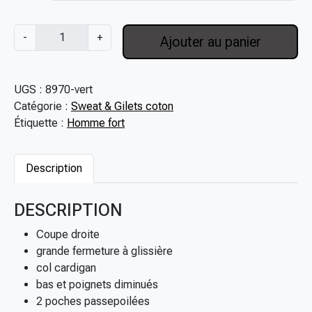
1
0
q
-
+
Ajouter au panier
9
u
,
a
0
n
UGS :
8970-vert
0
t
Catégorie :
Sweat & Gilets coton
€
i
Étiquette :
Homme fort
à
t
1
é
2
d
Description
9
e
,
G
DESCRIPTION
0
i
0
l
Coupe droite
€
e
grande fermeture à glissière
t
col cardigan
z
bas et poignets diminués
i
2 poches passepoilées