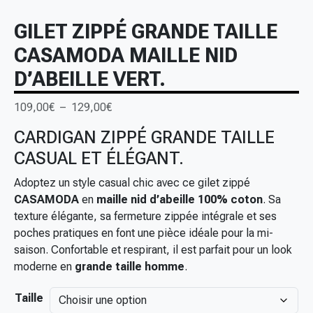
GILET ZIPPÉ GRANDE TAILLE
CASAMODA MAILLE NID
D’ABEILLE VERT.
P
109,00
€
–
129,00
€
l
CARDIGAN ZIPPÉ GRANDE TAILLE
a
CASUAL ET ÉLÉGANT.
g
e
Adoptez un style casual chic avec ce gilet zippé
d
CASAMODA
en
maille nid d’abeille 100% coton
. Sa
e
texture élégante, sa fermeture zippée intégrale et ses
p
poches pratiques en font une pièce idéale pour la mi-
r
saison. Confortable et respirant, il est parfait pour un look
i
moderne en
grande taille homme
.
x
Taille
: