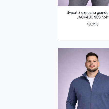
Sweat à capuche grande 
C
JACK&JONES noir
e
49,99
€
p
r
o
d
u
i
t
a
p
l
u
s
i
e
u