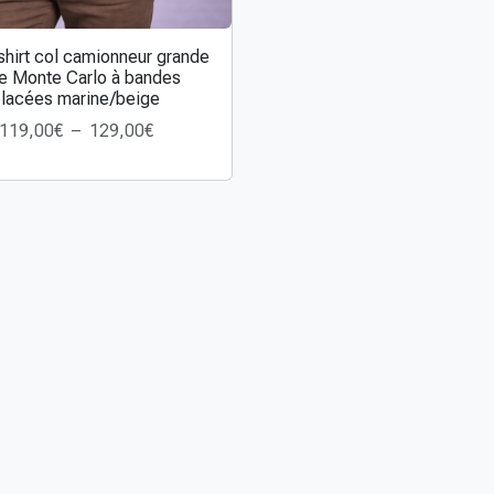
hirt col camionneur grande
lle Monte Carlo à bandes
lacées marine/beige
P
119,00
€
–
129,00
€
l
a
g
e
d
e
p
r
i
x
:
1