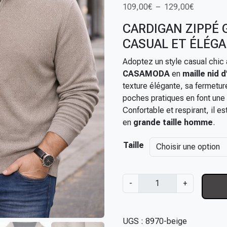
P
109,00
€
–
129,00
€
l
CARDIGAN ZIPPÉ 
a
CASUAL ET ÉLÉGA
g
e
Adoptez un style casual chic 
d
CASAMODA
en
maille nid 
e
texture élégante, sa fermetur
p
poches pratiques en font une 
r
Confortable et respirant, il e
i
en
grande taille homme
.
x
Taille
:
1
0
q
-
+
9
u
,
a
0
n
UGS :
8970-beige
0