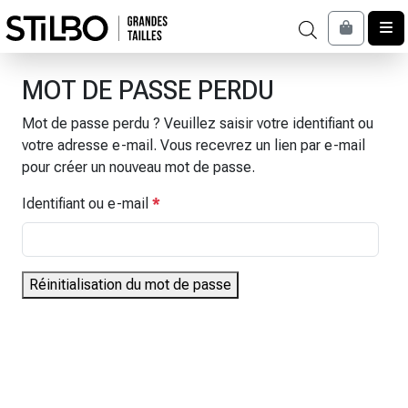
Skip to content
Cart
MOT DE PASSE PERDU
Mot de passe perdu ? Veuillez saisir votre identifiant ou
votre adresse e-mail. Vous recevrez un lien par e-mail
pour créer un nouveau mot de passe.
O
Identifiant ou e-mail
*
b
l
i
Réinitialisation du mot de passe
g
a
t
o
i
r