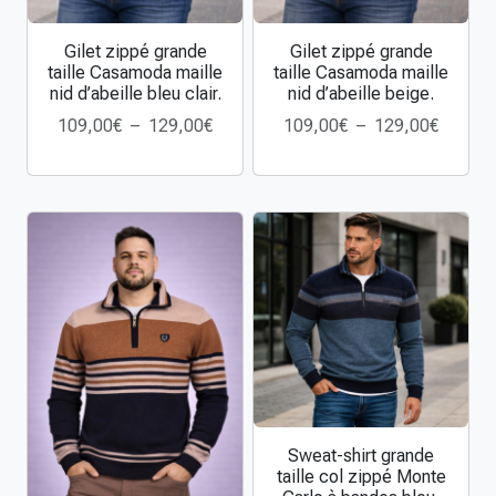
l
Gilet zippé grande
Gilet zippé grande
l
C
C
taille Casamoda maille
taille Casamoda maille
e
e
e
nid d’abeille bleu clair.
nid d’abeille beige.
M
p
p
P
P
109,00
€
–
129,00
€
109,00
€
–
129,00
€
o
r
r
l
l
n
o
o
a
a
t
d
d
g
g
e
u
u
e
e
C
i
i
d
d
a
t
t
e
e
r
a
a
p
p
l
p
p
r
r
o
l
l
i
i
c
u
u
x
x
a
s
s
r
i
i
:
:
r
e
e
Sweat-shirt grande
C
1
1
taille col zippé Monte
e
u
u
e