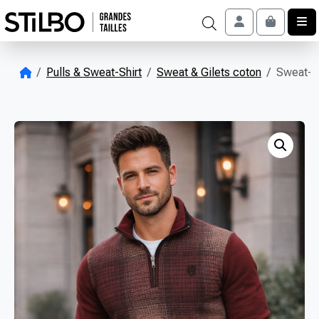
Skip to content
Account
Cart
Pulls & Sweat-Shirt
Sweat & Gilets coton
Sweat-sh