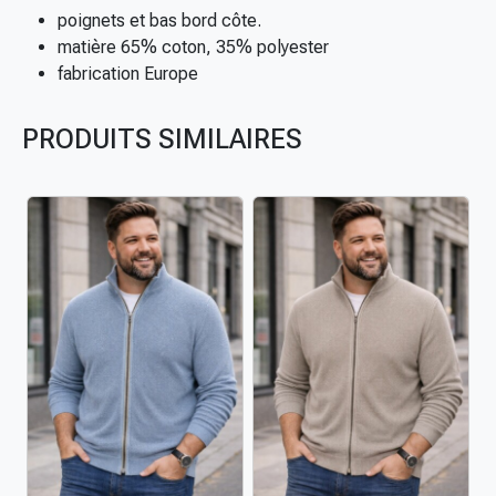
h
poignets et bas bord côte.
i
matière 65% coton, 35% polyester
r
fabrication Europe
t
c
PRODUITS SIMILAIRES
o
l
z
i
p
g
r
a
n
d
e
t
a
i