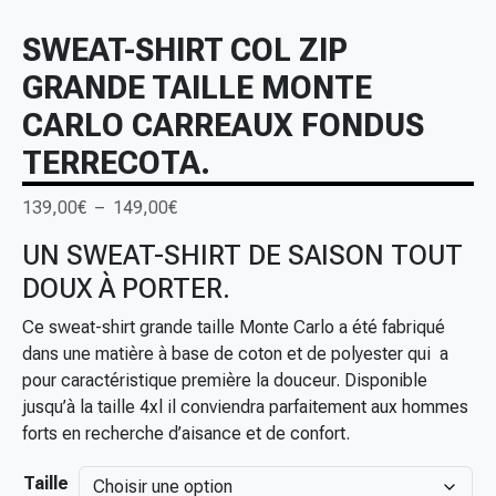
SWEAT-SHIRT COL ZIP
GRANDE TAILLE MONTE
CARLO CARREAUX FONDUS
TERRECOTA.
P
139,00
€
–
149,00
€
l
UN SWEAT-SHIRT DE SAISON TOUT
a
DOUX À PORTER.
g
e
Ce sweat-shirt grande taille Monte Carlo a été fabriqué
d
dans une matière à base de coton et de polyester qui a
e
pour caractéristique première la douceur. Disponible
p
jusqu’à la taille 4xl il conviendra parfaitement aux hommes
r
forts en recherche d’aisance et de confort.
i
x
Taille