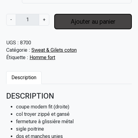
:
1
q
-
+
Ajouter au panier
3
u
9
a
,
n
UGS :
8700
0
t
Catégorie :
Sweat & Gilets coton
0
i
Étiquette :
Homme fort
€
t
à
é
1
d
Description
4
e
9
S
DESCRIPTION
,
w
0
e
coupe modern fit (droite)
0
a
col troyer zippé et gansé
€
t
fermeture à glissière métal
-
sigle poitrine
s
dos et manches unies