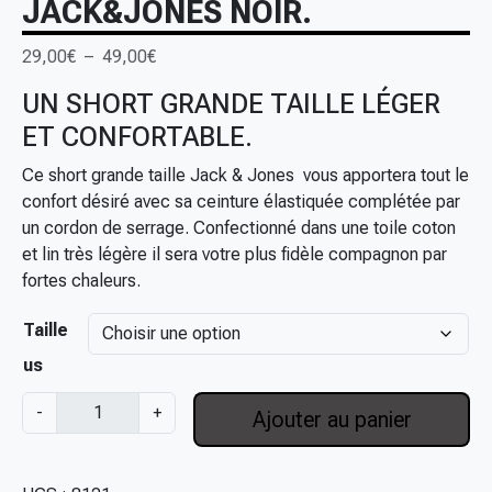
JACK&JONES NOIR.
P
29,00
€
–
49,00
€
l
UN SHORT GRANDE TAILLE LÉGER
a
ET CONFORTABLE.
g
e
Ce short grande taille Jack & Jones vous apportera tout le
d
confort désiré avec sa ceinture élastiquée complétée par
e
un cordon de serrage. Confectionné dans une toile coton
p
et lin très légère il sera votre plus fidèle compagnon par
r
fortes chaleurs.
i
x
Taille
us
:
2
q
-
+
Ajouter au panier
9
u
,
a
0
n