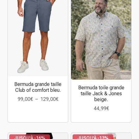
g
r
a
n
d
e
t
a
i
l
l
Bermuda grande taille
C
Bermuda toile grande
e
C
Club of comfort bleu.
e
taille Jack & Jones
R
e
P
99,00
€
–
129,00
€
beige.
p
u
p
l
r
44,99
€
c
r
a
o
k
o
g
d
f
d
e
u
i
u
d
i
JUSQU'À -16%
JUSQU'À -13%