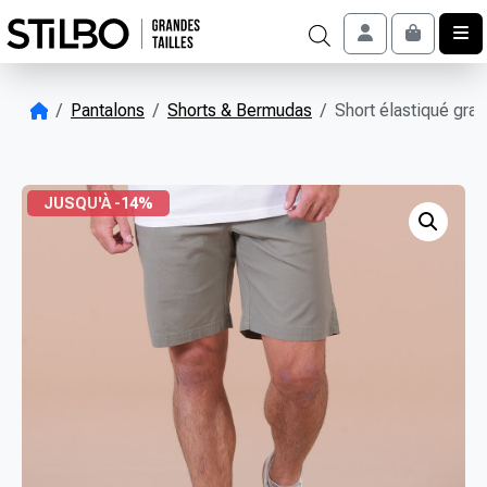
Skip to content
Account
Cart
Pantalons
Shorts & Bermudas
Short élastiqué gran
JUSQU'À -14%