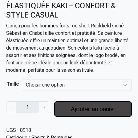
e
ÉLASTIQUÉE KAKI – CONFORT &
d
STYLE CASUAL
e
p
Conçu pour les hommes forts, ce short Ruckfield signé
r
Sébastien Chabal allie confort et praticité. Sa ceinture
i
élastiquée offre un maintien optimal et une grande liberté
x
de mouvement au quotidien. Son coloris kaki facile à
assortir et ses finitions soignées, dont le logo brodé, en
:
font une pièce idéale pour un look décontracté et
5
moderne, parfaite pour la saison estivale.
9
Taille
,
0
0
q
€
-
+
Ajouter au panier
u
à
a
6
n
9
UGS :
8918
t
,
Catégorie :
Shorts & Bermudas