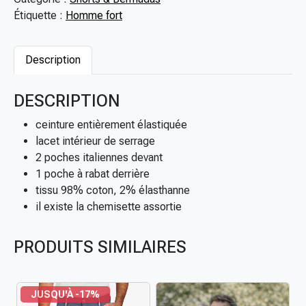
i
0
Étiquette :
Homme fort
t
0
é
€
d
Description
e
S
DESCRIPTION
h
o
ceinture entièrement élastiquée
r
lacet intérieur de serrage
t
2 poches italiennes devant
é
1 poche à rabat derrière
l
tissu 98% coton, 2% élasthanne
a
il existe la chemisette assortie
s
t
PRODUITS SIMILAIRES
i
q
u
JUSQU'À -17%
é