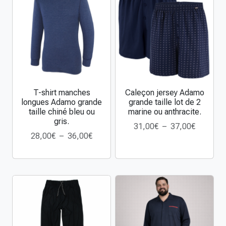
r
a
n
d
e
t
a
T-shirt manches
Caleçon jersey Adamo
C
C
i
longues Adamo grande
grande taille lot de 2
e
e
l
taille chiné bleu ou
marine ou anthracite.
p
p
l
gris.
P
31,00
€
–
37,00
€
r
r
e
P
28,00
€
–
36,00
€
l
o
o
A
l
a
d
d
d
a
g
u
u
a
g
e
i
i
m
e
d
t
t
o
d
e
a
a
à
e
p
p
p
m
p
r