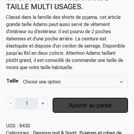
TAILLE MULTI USAGES.
g
e
Classé dans la famille des shorts de pyjama, cet article
d
grande taille Adamo peut aussi servir de vêtement
e
d’intérieur ou d’extérieur. Il est pourvu de 2 poches
p
italiennes et d’une poche arrière. La ceinture est
r
élastiquée et dispose d’un cordon de serrage. Disponible
i
jusqu’au 8xl en deux coloris. Attention Adamo taillant
x
plutôt grand, il est conseillé de commander une taille de
moins que votre taille habituelle.
:
3
Taille
9
,
0
q
-
+
Ajouter au panier
0
u
€
a
à
n
UGS :
8430
4
t
Catégories :
Dessous nuit & Sport
,
Pyjamas et robes de