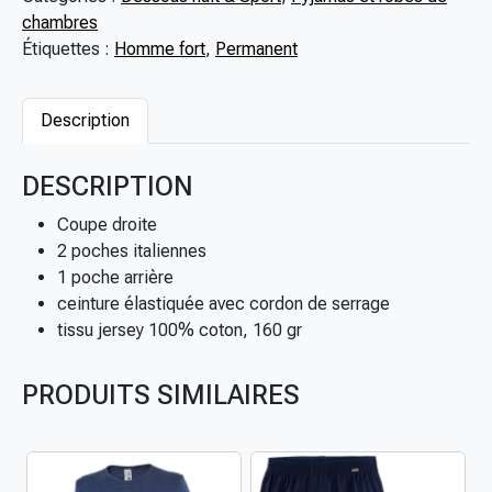
5
i
chambres
,
t
Étiquettes :
Homme fort
,
Permanent
0
é
0
d
€
e
Description
S
h
DESCRIPTION
o
r
Coupe droite
t
2 poches italiennes
d
1 poche arrière
e
ceinture élastiquée avec cordon de serrage
p
tissu jersey 100% coton, 160 gr
y
j
PRODUITS SIMILAIRES
a
m
a
g