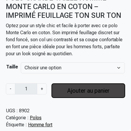
MONTE CARLO EN COTON –
g
e
IMPRIMÉ FEUILLAGE TON SUR TON
d
Optez pour un style chic et facile à porter avec ce polo
e
Monte Carlo en coton. Son imprimé feuillage discret sur
p
fond foncé, son col uni contrasté et sa coupe confortable
r
en font une pièce idéale pour les hommes forts, parfaite
i
pour un look soigné au quotidien.
x
Taille
:
7
9
q
-
+
Ajouter au panier
,
u
0
a
0
n
UGS :
8902
€
t
Catégorie :
Polos
à
i
Étiquette :
Homme fort
1
t