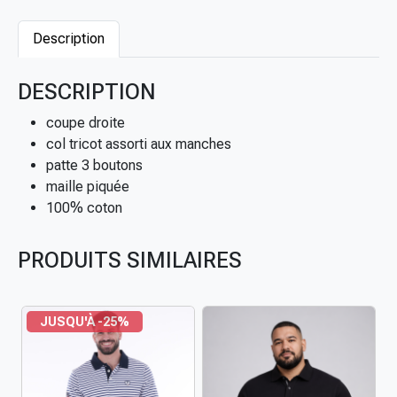
0
é
9
d
Description
,
e
0
P
DESCRIPTION
0
o
€
l
coupe droite
o
col tricot assorti aux manches
m
patte 3 boutons
a
maille piquée
n
100% coton
c
h
PRODUITS SIMILAIRES
e
s
c
JUSQU'À -25%
o
u
r
t