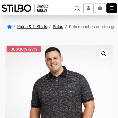
Skip to content
Account
Cart
Polos & T-Shirts
Polos
Polo manches courtes gran
JUSQU'À -20%