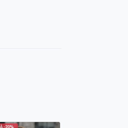
À -20%