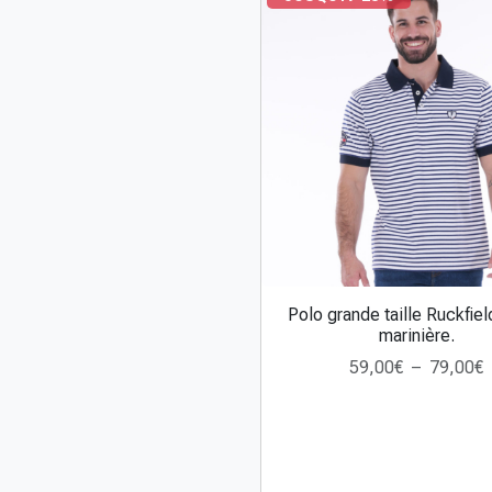
Polo grande taille Ruckfiel
C
marinière.
e
59,00
€
–
79,00
€
p
l
r
a
o
d
u