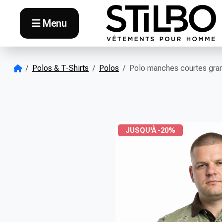
Skip to content
Menu
Polos & T-Shirts
Polos
Polo manches courtes grand
JUSQU'À -20%