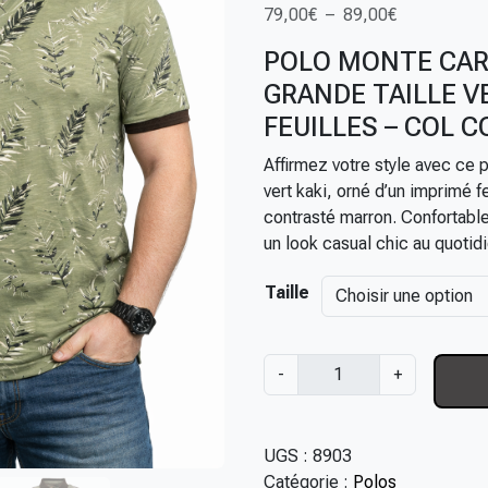
P
79,00
€
–
89,00
€
l
POLO MONTE CA
a
GRANDE TAILLE V
g
e
FEUILLES – COL 
d
Affirmez votre style avec ce 
e
vert kaki, orné d’un imprimé f
p
contrasté marron. Confortable 
r
un look casual chic au quotidi
i
x
Taille
:
7
q
-
+
9
u
,
a
0
n
UGS :
8903
0
t
Catégorie :
Polos
€