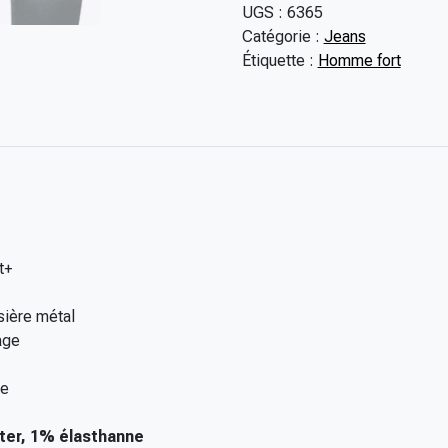
n
UGS :
6365
à
t
Catégorie :
Jeans
1
i
Étiquette :
Homme fort
4
t
9
é
,
d
0
e
0
J
€
e
a
n
P
t+
i
e
sière métal
r
age
r
e
re
C
a
ter, 1% élasthanne