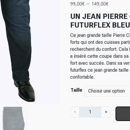
P
99,00
€
–
149,00
€
l
UN JEAN PIERRE
a
FUTURFLEX BLEU
g
e
Ce jean grande taille Pierre 
d
forts qui ont des cuisses part
e
recherchent du confort. Cela 
p
a inséré cette coupe dans sa
r
fort avec succès. Dans sa ver
i
futurflex ce jean grande taille
x
confortable.
:
Taille
9
9
,
q
-
+
0
u
0
a
€