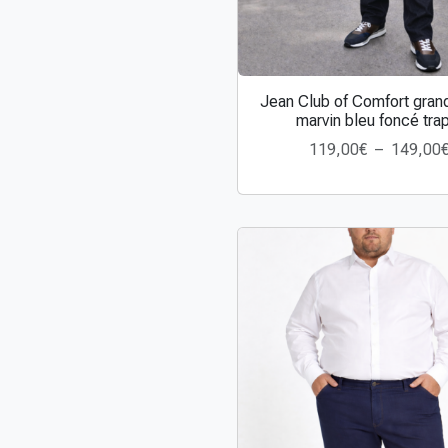
Jean Club of Comfort grand
C
marvin bleu foncé tra
e
119,00
€
–
149,00
p
r
o
d
u
i
t
a
p
l
u
s
i