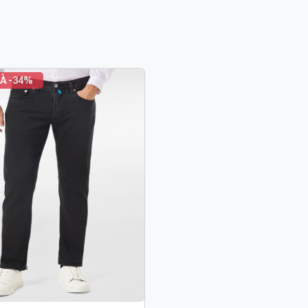
À -34%