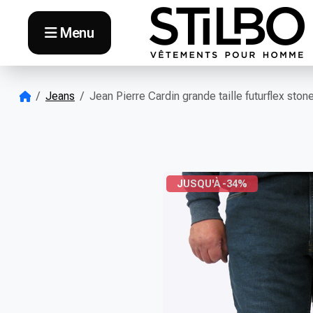
Skip to content
Menu
Jeans
Jean Pierre Cardin grande taille futurflex ston
JUSQU'À -34%