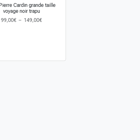
Pierre Cardin grande taille
voyage noir trapu
P
99,00
€
–
149,00
€
l
a
g
e
d
e
p
r
i
x
:
9
9
,
0