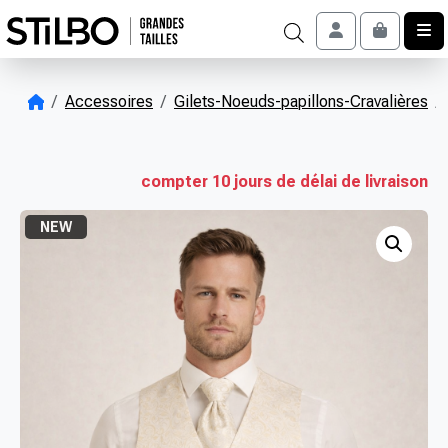
Skip to content
Account
Cart
Accessoires
Gilets-Noeuds-papillons-Cravalières
compter 10 jours de délai de livraison
NEW