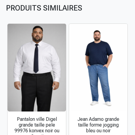
PRODUITS SIMILAIRES
Pantalon ville Digel
Jean Adamo grande
C
C
grande taille pele
taille forme jogging
e
e
99976 konvex noir ou
bleu ou noir
p
p