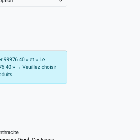
er 99976 40 » et « Le
76 40 »
→
Veuillez choisir
oduits.
nthracite
mesure Digel
,
Costumes