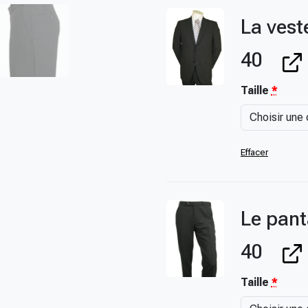
,
La vest
0
0
40
€
à
Taille
*
6
5
8
,
Effacer
0
0
€
Le pant
40
Taille
*