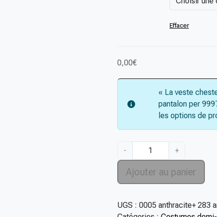
Effacer
0,00
€
« La veste chest
pantalon per 999
les options de pr
q
-
+
u
a
Ajouter au panier
n
t
i
UGS :
0005 anthracite+ 283 a
t
Catégories :
Costumes demi-