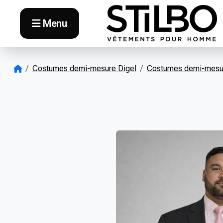
Skip to content
Menu
Costumes demi-mesure Digel
Costumes demi-mesur