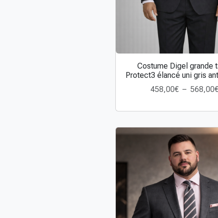
Costume Digel grande ta
Protect3 élancé uni gris ant
458,00
€
–
568,00