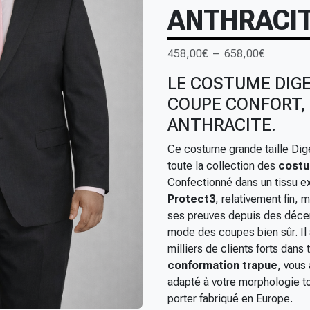
ANTHRACI
P
458,00
€
–
658,00
€
l
LE COSTUME DIGE
a
COUPE CONFORT, 
g
e
ANTHRACITE.
d
Ce costume grande taille Dig
e
toute la collection des
costu
p
Confectionné dans un tissu ex
r
Protect3
, relativement fin, 
i
ses preuves depuis des décen
x
mode des coupes bien sûr. Il 
milliers de clients forts dans
:
conformation
trapue
, vous
4
adapté à votre morphologie tou
5
porter fabriqué en Europe.
8