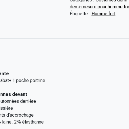
é
demi-mesure pour homme for
d
Étiquette :
Homme fort
e
C
o
s
t
u
m
e
ente
D
abat+ 1 poche poitrine
I
G
ennes devant
E
utonnées derrière
L
issière
g
ints d’accrochage
r
 laine, 2% élasthanne
a