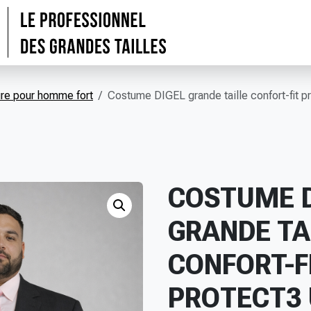
e pour homme fort
Costume DIGEL grande taille confort-fit pr
COSTUME D
GRANDE TA
CONFORT-F
PROTECT3 