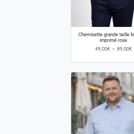
Chemisette grande taille M
C
imprimé rose
e
49,00
€
–
89,00
€
p
l
r
a
o
d
u
i
t
a
r
p
i
l
x
u
s