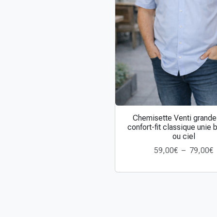
:
i
e
u
,
r
s
v
€
a
à
r
i
a
,
Chemisette Venti grande 
C
t
confort-fit classique unie 
e
i
ou ciel
p
o
59,00
€
–
79,00
€
€
r
n
l
o
s
a
d
.
u
L
i
e
t
s