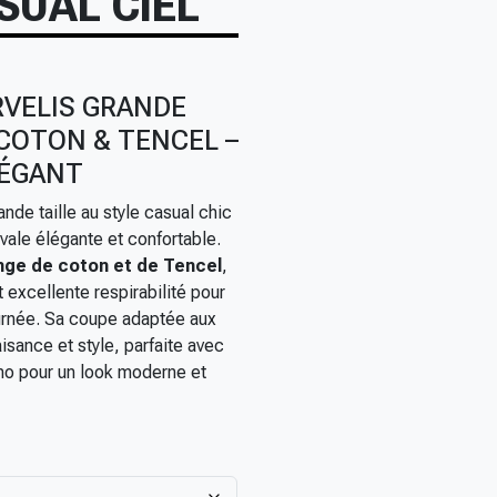
SUAL CIEL
VELIS GRANDE
COTON & TENCEL –
LÉGANT
nde taille au style casual chic
vale élégante et confortable.
ge de coton et de Tencel
,
t excellente respirabilité pour
ournée. Sa coupe adaptée aux
aisance et style, parfaite avec
ino pour un look moderne et