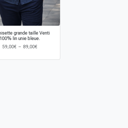
sette grande taille Venti
100% lin unie bleue.
P
59,00
€
–
89,00
€
l
a
g
e
d
e
p
r
i
x