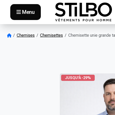
Skip to content
Menu
Chemises
Chemisettes
Chemisette unie grande tai
JUSQU'À -29%