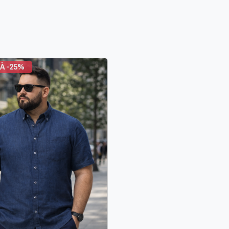
À -25%