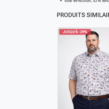
toile 48%coton, 52% tenc
PRODUITS SIMILAI
JUSQU'À -29%