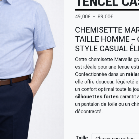
TENCEL CA
P
49,00
€
–
89,00
€
l
CHEMISETTE MAR
a
TAILLE HOMME – 
g
e
STYLE CASUAL É
d
Cette chemisette Marvelis gra
e
est idéale pour une tenue esti
p
Confectionnée dans un
mélan
r
elle offre douceur, légèreté e
i
un confort optimal toute la j
x
silhouettes fortes
garantit 
un pantalon de toile ou un ch
:
décontracté.
4
9
,
0
Taille