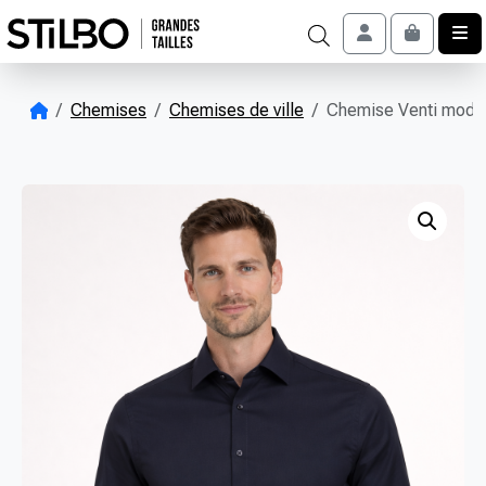
Skip to content
Account
Cart
Chemises
Chemises de ville
Chemise Venti moder