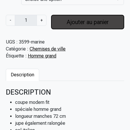
9
,
q
0
-
+
Ajouter au panier
u
0
a
€
n
à
UGS :
3599-marine
t
8
Catégorie :
Chemises de ville
i
9
Étiquette :
Homme grand
t
,
é
0
d
Description
0
e
€
C
DESCRIPTION
h
e
coupe modern fit
m
spéciale homme grand
i
longueur manches 72 cm
s
jupe également ralongée
e