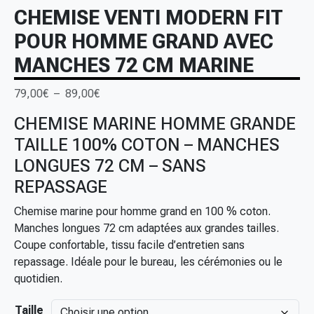
CHEMISE VENTI MODERN FIT
POUR HOMME GRAND AVEC
MANCHES 72 CM MARINE
P
79,00
€
–
89,00
€
l
CHEMISE MARINE HOMME GRANDE
a
TAILLE 100% COTON – MANCHES
g
e
LONGUES 72 CM – SANS
d
REPASSAGE
e
p
Chemise marine pour homme grand en 100 % coton.
r
Manches longues 72 cm adaptées aux grandes tailles.
i
Coupe confortable, tissu facile d’entretien sans
x
repassage. Idéale pour le bureau, les cérémonies ou le
quotidien.
:
Taille
7