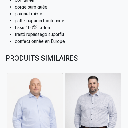
col italien
V
gorge surpiquée
e
poignet mixte
n
patte capucin boutonnée
t
tissu 100% coton
i
traité repassage superflu
m
confectionnée en Europe
o
d
PRODUITS SIMILAIRES
e
r
n
f
i
t
p
o
u
r