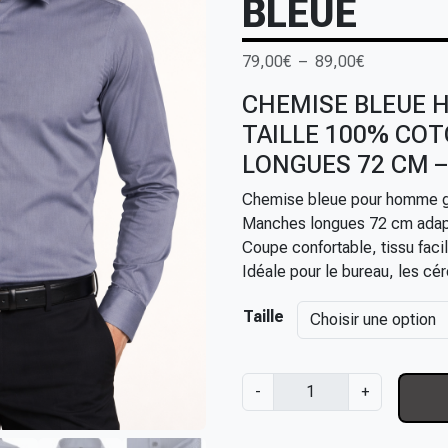
BLEUE
P
79,00
€
–
89,00
€
l
CHEMISE BLEUE 
a
TAILLE 100% CO
g
e
LONGUES 72 CM 
d
Chemise bleue pour homme g
e
Manches longues 72 cm adapt
p
Coupe confortable, tissu faci
r
Idéale pour le bureau, les cé
i
x
Taille
:
7
q
-
+
9
u
,
a
0