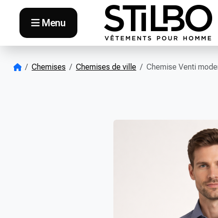
Skip to content
Menu
Chemises
Chemises de ville
Chemise Venti moder