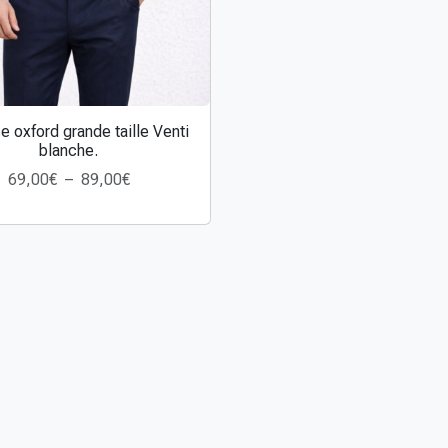
 oxford grande taille Venti
blanche.
P
69,00
€
–
89,00
€
l
a
g
e
d
e
p
r
i
x