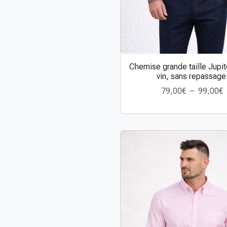
Chemise grande taille Jupit
C
vin, sans repassage
e
79,00
€
–
99,00
€
p
l
r
a
o
d
u
i
t
a
r
p
i
l
x
u
s