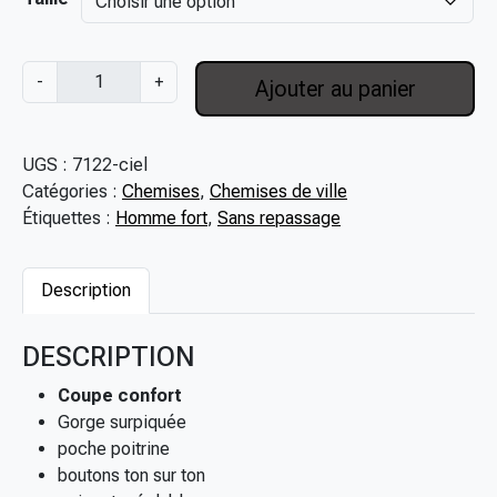
9
,
q
0
-
+
Ajouter au panier
u
0
a
€
n
à
UGS :
7122-ciel
t
8
Catégories :
Chemises
,
Chemises de ville
i
9
Étiquettes :
Homme fort
,
Sans repassage
t
,
é
0
d
0
Description
e
€
C
DESCRIPTION
h
e
Coupe confort
m
Gorge surpiquée
i
poche poitrine
s
boutons ton sur ton