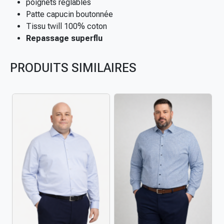
e
poignets réglables
V
Patte capucin boutonnée
e
Tissu twill 100% coton
n
Repassage superflu
t
i
PRODUITS SIMILAIRES
g
r
a
n
d
e
t
a
i
l
l
e
c