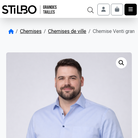
Skip to content
Account
Cart
Chemises
Chemises de ville
Chemise Venti grande 