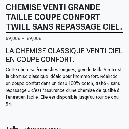
CHEMISE VENTI GRANDE
TAILLE COUPE CONFORT
TWILL SANS REPASSAGE CIEL.
P
69,00
€
–
89,00
€
l
LA CHEMISE CLASSIQUE VENTI CIEL
a
EN COUPE CONFORT.
g
e
Cette chemise à manches longues, grande taille Venti est
d
la chemise classique idéale pour l’homme fort. Réalisée
e
en coupe confort dans un tissu 100% coton, traité « sans
p
repassage » c’est l’assurance d’une chemise de qualité à
r
l’entretien facile. Elle est disponible jusqu’au tour de cou
i
54.
x
:
6
Taille