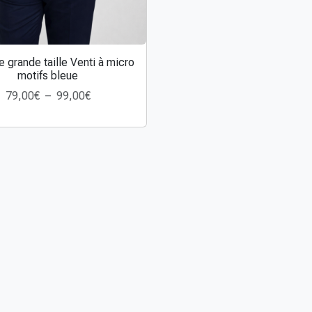
 grande taille Venti à micro
motifs bleue
P
79,00
€
–
99,00
€
l
a
g
e
d
e
p
r
i
x
: