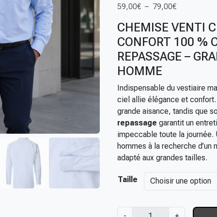
P
59,00
€
–
79,00
€
l
CHEMISE VENTI C
a
CONFORT 100 % 
g
e
REPASSAGE – GRA
d
HOMME
e
p
Indispensable du vestiaire m
r
ciel allie élégance et confort
i
grande aisance, tandis que s
x
repassage
garantit un entret
impeccable toute la journée.
:
hommes à la recherche d’un m
5
adapté aux grandes tailles.
9
Taille
,
0
0
q
€
-
+