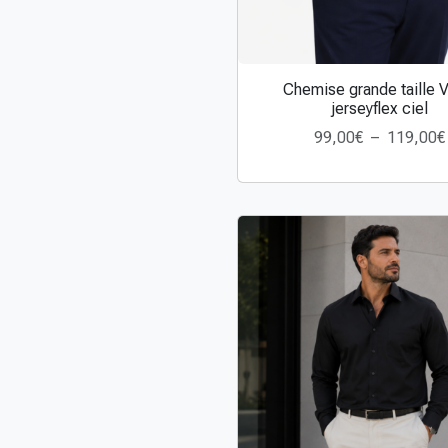
Chemise grande taille V
C
jerseyflex ciel
e
99,00
€
–
119,00
€
p
l
r
o
d
u
i
t
a
p
i
l
u
s
i