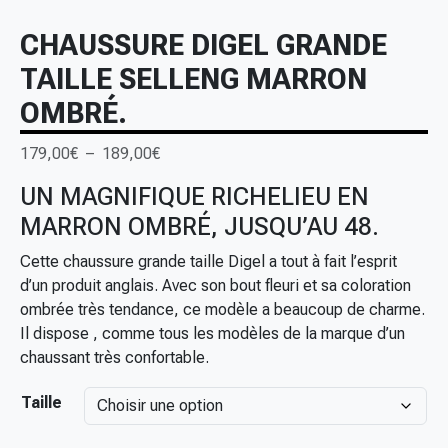
CHAUSSURE DIGEL GRANDE
TAILLE SELLENG MARRON
OMBRÉ.
P
179,00
€
–
189,00
€
l
UN MAGNIFIQUE RICHELIEU EN
a
MARRON OMBRÉ, JUSQU’AU 48.
g
e
Cette chaussure grande taille Digel a tout à fait l’esprit
d
d’un produit anglais. Avec son bout fleuri et sa coloration
e
ombrée très tendance, ce modèle a beaucoup de charme.
p
Il dispose , comme tous les modèles de la marque d’un
r
chaussant très confortable.
i
x
Taille
: