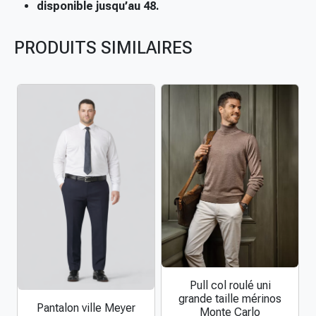
e
disponible jusqu’au 48.
D
i
PRODUITS SIMILAIRES
g
e
l
g
r
a
n
d
e
t
a
i
l
l
Pull col roulé uni
C
e
grande taille mérinos
e
Pantalon ville Meyer
s
C
Monte Carlo