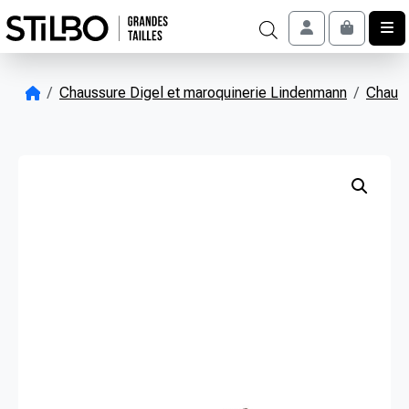
Skip to content
Account
Cart
Chaussure Digel et maroquinerie Lindenmann
Chauss