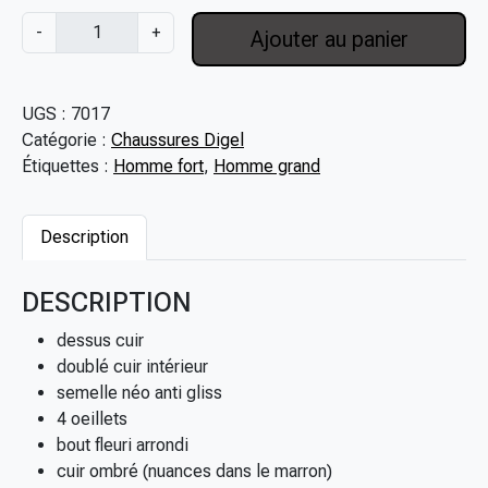
1
q
-
+
Ajouter au panier
7
u
9
a
,
n
UGS :
7017
0
t
Catégorie :
Chaussures Digel
0
i
Étiquettes :
Homme fort
,
Homme grand
€
t
à
é
1
d
Description
8
e
9
C
DESCRIPTION
,
h
0
a
dessus cuir
0
u
doublé cuir intérieur
€
s
semelle néo anti gliss
s
4 oeillets
u
bout fleuri arrondi
r
cuir ombré (nuances dans le marron)