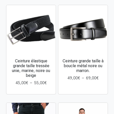
l
a
s
t
i
q
u
e
s
g
Ceinture élastique
Ceinture grande taille à
C
C
r
grande taille tressée
boucle métal noire ou
e
e
a
unie, marine, noire ou
marron.
p
p
n
beige
P
49,00
€
–
69,00
€
r
r
d
P
45,00
€
–
55,00
€
l
o
o
e
l
a
d
d
t
a
g
u
u
a
g
e
i
i
i
e
d
t
t
l
d