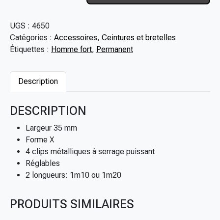
a
n
UGS :
4650
t
Catégories :
Accessoires
,
Ceintures et bretelles
i
Étiquettes :
Homme fort
,
Permanent
t
é
d
Description
e
B
DESCRIPTION
r
e
Largeur 35 mm
t
Forme X
e
4 clips métalliques à serrage puissant
l
Réglables
l
2 longueurs: 1m10 ou 1m20
e
s
PRODUITS SIMILAIRES
é