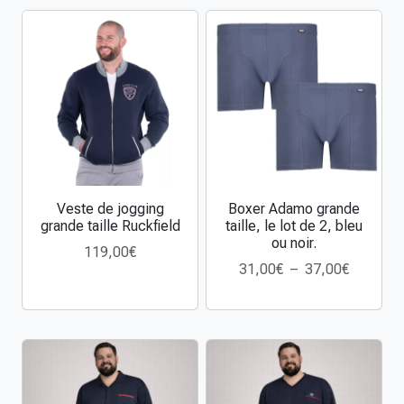
o
u
r
t
A
d
a
m
o
Veste de jogging
Boxer Adamo grande
C
C
g
grande taille Ruckfield
taille, le lot de 2, bleu
e
e
r
ou noir.
119,00
€
p
p
a
P
31,00
€
–
37,00
€
r
r
n
l
o
o
d
a
d
d
e
g
u
u
t
e
i
i
a
d
t
t
i
e