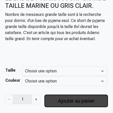
TAILLE MARINE OU GRIS CLAIR.
g
e
Nombre de messieurs grande taille sont à la recherche
d
pour dormir, d’un bas de pyjama seul. Ce short de pyjama
e
grande taille disponible jusqu’à la taille 8xl devrait les
p
satisfaire. C’est un article qui tous les produits Adamo
r
taille grand. En tenir compte pour un achat éventuel.
i
x
:
2
Taille
7
,
Couleur
0
0
€
q
-
+
Ajouter au panier
à
u
3
a