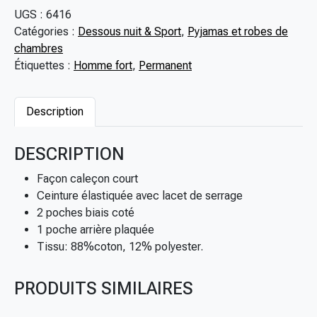
4
n
UGS :
6416
,
t
Catégories :
Dessous nuit & Sport
,
Pyjamas et robes de
0
i
chambres
0
t
Étiquettes :
Homme fort
,
Permanent
€
é
d
e
Description
B
a
DESCRIPTION
s
d
Façon caleçon court
e
Ceinture élastiquée avec lacet de serrage
p
2 poches biais coté
y
1 poche arrière plaquée
j
Tissu: 88%coton, 12% polyester.
a
m
PRODUITS SIMILAIRES
a
c